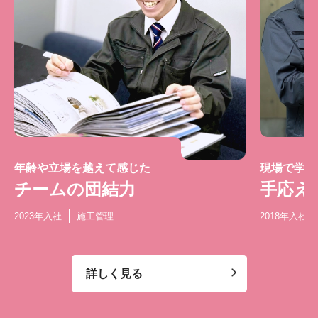
年齢や立場を越えて感じた
現場で学び
チームの団結力
手応え
2023年入社
施工管理
2018年入社
詳しく見る