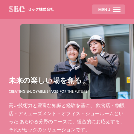
MENU
未来の楽しい場を創る。
CREATING ENJOYABLE SPACES FOR THE FUTURE.
高い技術力と豊富な知識と経験を基に、
飲食店・物販
店・アミューズメント・オフィス・ショールームとい
った
あらゆる分野のニーズに、総合的にお応えする、
それがセックのソリューションです。