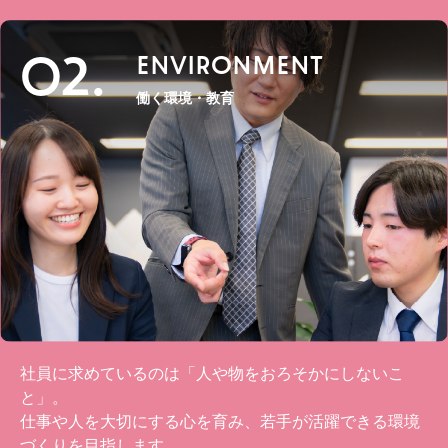
02.
ENVIRONMENT
働く環境・教育
社員に求めているのは「人や物をおろそかにしないこ
と」。
仕事や人を大切にする心を育み、若手が活躍できる環境
づくりを目指します。